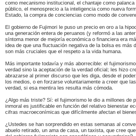
como mecanismo institucional, el chantaje como palanca 
público, el menosprecio a la inteligencia como nueva fo
Estado, la compra de conciencias como modo de convenc
El gobierno de Fujimori le puso un precio en oro a la hipo
una generación entera de peruanos (y reformó a las anteri
síntoma menor de mejoría económica o financiera era más 
idea de que una fluctuación negativa de la bolsa es más d
son más cruciales que el respeto a la vida humana.
Más importante todavía y más aborrecible: el fujimorismo
verdad sino la aceptación de la verdad oficial; les hizo c
abrazarse al primer discurso que les diga, desde el poder
los medios, o en forzarse voluntariamente a creer que la
verdad, si esa mentira les resulta más cómoda.
¿Algo más triste? Sí: el fujimorismo le dio a millones d
inmoral es justificable en función del relativo bienestar 
cifras macroeconímicas que difícilmente afectan el bien
¿Ustedes se han sorprendido en estas semanas al conve
abuelo retirado, un ama de casa, un taxista, que cree que 