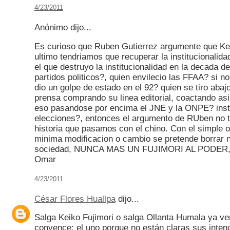
4/23/2011
Anónimo dijo...
Es curioso que Ruben Gutierrez argumente que Kei
ultimo tendriamos que recuperar la institucionalida
el que destruyo la institucionalidad en la decada 
partidos politicos?, quien envilecio las FFAA? si n
dio un golpe de estado en el 92? quien se tiro abajo
prensa comprando su linea editorial, coactando asi
eso pasandose por encima el JNE y la ONPE? insti
elecciones?, entonces el argumento de RUben no t
historia que pasamos con el chino. Con el simple o
minima modificacion o cambio se pretende borrar 
sociedad, NUNCA MAS UN FUJIMORI AL PODE
Omar
4/23/2011
César Flores Huallpa
dijo...
Salga Keiko Fujimori o salga Ollanta Humala ya ve
convence; el uno porque no están claras sus intenc