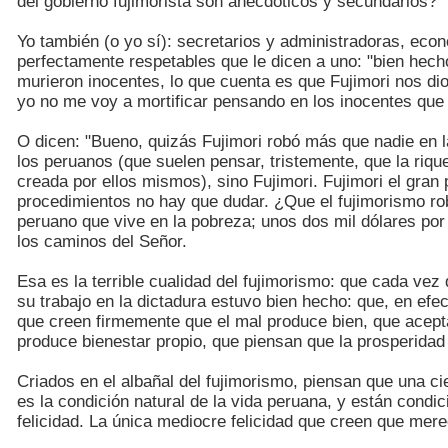
del gobierno fujimorista son anecdóticos y secundarios?
Yo también (o yo sí): secretarios y administradoras, ec
perfectamente respetables que le dicen a uno: "bien hech
murieron inocentes, lo que cuenta es que Fujimori nos dio
yo no me voy a mortificar pensando en los inocentes que 
O dicen: "Bueno, quizás Fujimori robó más que nadie en l
los peruanos (que suelen pensar, tristemente, que la rique
creada por ellos mismos), sino Fujimori. Fujimori el gran 
procedimientos no hay que dudar. ¿Que el fujimorismo rob
peruano que vive en la pobreza; unos dos mil dólares po
los caminos del Señor.
Esa es la terrible cualidad del fujimorismo: que cada vez
su trabajo en la dictadura estuvo bien hecho: que, en efe
que creen firmemente que el mal produce bien, que acepta
produce bienestar propio, que piensan que la prosperidad
Criados en el albañal del fujimorismo, piensan que una ci
es la condición natural de la vida peruana, y están cond
felicidad. La única mediocre felicidad que creen que mer