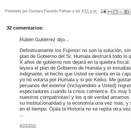
...
Posteado por
Gustavo Faverón Patriau
a las
4:51 p.m.
32 comentarios:
Rubén Gutiérrez dijo...
Definitivamente los Fujimori no son la solución, si
plan de Gobierno del Sr. Humala destruirá todo lo
X años de gobierno nos dejará en la quiebra fiscal
leyera el plan de Gobierno de Humala y lo estudias
indignante, el hecho que Usted se sienta en la cap
yo no votaria por Humala y si por Keiko. Me gusta
peruanos del exterior (incluyendolo a Usted) regr
espectadores cuando la crisis comience. Es muy fá
nuestros compatriotas! y los q de verdad amamos 
su institucionalidad y la economía una vez mas, y 
en el tiempo. Ojala la Historia no se repita otra v
...
4/23/2011