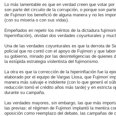
Lo más lamentable es que en verdad creen que votar por F
son parte del circuito de la corrupción, o porque son parte 
de Fujimori los benefició de alguna manera y no les impo
(con su miseria o con sus vidas).
Empeñados en repetir los méritos de la dictadura fujimori
hiperinflación), olvidan dos verdades coyunturales y mu
Una de las verdades coyunturales es que la derrota de S
policial que no contó con el apoyo de Fujimori y que labo
su gobierno, minado por las desinteligencias de quienes d
la estúpida estrategia violentista del fujimorismo.
La otra es que la corrección de la hiperinflación fue la e
elaborado por el equipo de Vargas Llosa, que Fujimori im
manera más salvaje e indolente (con lo que generó el súb
reducción tomó el crédito años más tarde) y en estricta 
durante su campaña.
Las verdades mayores, sin embargo, las que más importan
las previas: el régimen de Fujimori implantó la mentira co
oposición como reemplazo del debate, las campañas de d