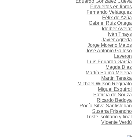
Eduardo González Cueva
Envueltos en libros
Fernando Velásquez
Félix de Azúa
Gabriel Ruiz Ortega
Idelber Avelar
Iván Thays
Javier Ágreda
Jorge Moreno Matos
José Antonio Galloso
Laveron
Luis Eduardo García
Magda Díaz
Martín Palma Melena
Martín Tanaka
Michael Wilson Reginato
Miguel Esquirol
Patricia de Souza
Ricardo Bedoya
Rocío Silva Santisteban
Susana Frisancho
Triste, solitario y final
Vicente Verdú