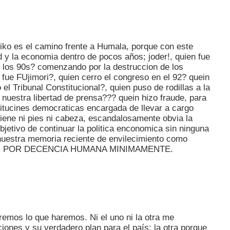
ko es el camino frente a Humala, porque con este
d y la economia dentro de pocos años; joder!, quien fue
de los 90s? comenzando por la destruccion de los
o fue FUjimori?, quien cerro el congreso en el 92? quein
 el Tribunal Constitucional?, quien puso de rodillas a la
 nuestra libertad de prensa??? quein hizo fraude, para
tucines democraticas encargada de llevar a cargo
iene ni pies ni cabeza, escandalosamente obvia la
bjetivo de continuar la politica enconomica sin ninguna
nuestra memoria reciente de envilecimiento como
R, POR DECENCIA HUMANA MINIMAMENTE.
remos lo que haremos. Ni el uno ni la otra me
iones y su verdadero plan para el país; la otra porque