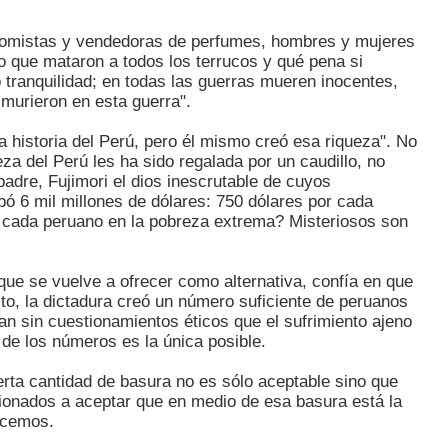
onomistas y vendedoras de perfumes, hombres y mujeres
o que mataron a todos los terrucos y qué pena si
 tranquilidad; en todas las guerras mueren inocentes,
murieron en esta guerra".
a historia del Perú, pero él mismo creó esa riqueza". No
za del Perú les ha sido regalada por un caudillo, no
padre, Fujimori el dios inescrutable de cuyos
ó 6 mil millones de dólares: 750 dólares por cada
r cada peruano en la pobreza extrema? Misteriosos son
 que se vuelve a ofrecer como alternativa, confía en que
cto, la dictadura creó un número suficiente de peruanos
n sin cuestionamientos éticos que el sufrimiento ajeno
 de los números es la única posible.
erta cantidad de basura no es sólo aceptable sino que
icionados a aceptar que en medio de esa basura está la
ecemos.